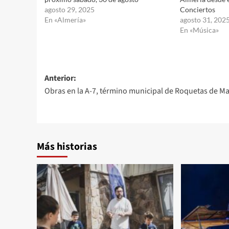
agosto 29, 2025
Conciertos
En «Almería»
agosto 31, 202
En «Música»
Navegación
Anterior:
Obras en la A-7, término municipal de Roquetas de M
de
entradas
Más historias