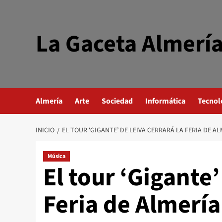
Saltar
al
contenido
La Gaceta Almerí
Almería
Arte
Sociedad
Informática
Tecnol
INICIO
EL TOUR ‘GIGANTE’ DE LEIVA CERRARÁ LA FERIA DE A
Música
El tour ‘Gigante’
Feria de Almería