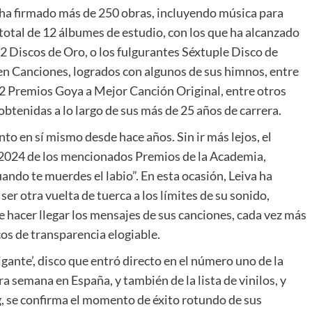
 ha firmado más de 250 obras, incluyendo música para
total de 12 álbumes de estudio, con los que ha alcanzado
 2 Discos de Oro, o los fulgurantes Séxtuple Disco de
 en Canciones, logrados con algunos de sus himnos, entre
s 2 Premios Goya a Mejor Canción Original, entre otros
tenidas a lo largo de sus más de 25 años de carrera.
to en sí mismo desde hace años. Sin ir más lejos, el
e 2024 de los mencionados Premios de la Academia,
ando te muerdes el labio”. En esta ocasión, Leiva ha
 ser otra vuelta de tuerca a los límites de su sonido,
 hacer llegar los mensajes de sus canciones, cada vez más
cos de transparencia elogiable.
gante’, disco que entró directo en el número uno de la
ra semana en España, y también de la lista de vinilos, y
g, se confirma el momento de éxito rotundo de sus