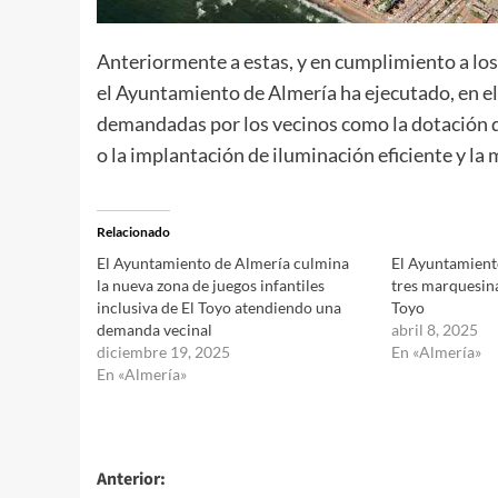
Anteriormente a estas, y en cumplimiento a lo
el Ayuntamiento de Almería ha ejecutado, en e
demandadas por los vecinos como la dotación de
o la implantación de iluminación eficiente y la
Relacionado
El Ayuntamiento de Almería culmina
El Ayuntamient
la nueva zona de juegos infantiles
tres marquesina
inclusiva de El Toyo atendiendo una
Toyo
demanda vecinal
abril 8, 2025
diciembre 19, 2025
En «Almería»
En «Almería»
Navegación
Anterior: