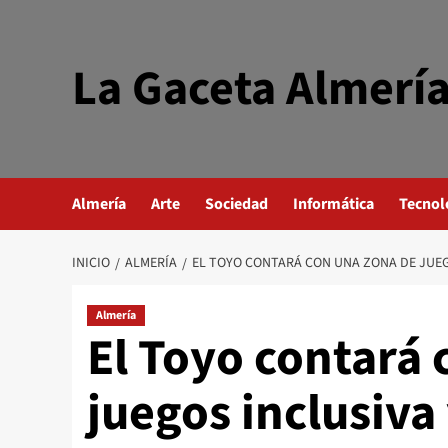
Saltar
al
contenido
La Gaceta Almerí
Almería
Arte
Sociedad
Informática
Tecnol
INICIO
ALMERÍA
EL TOYO CONTARÁ CON UNA ZONA DE JUEG
Almería
El Toyo contará 
juegos inclusiva