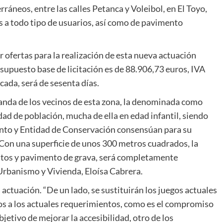
ráneos, entre las calles Petanca y Voleibol, en El Toyo,
s a todo tipo de usuarios, así como de pavimento
 ofertas para la realización de esta nueva actuación
resupuesto base de licitación es de 88.906,73 euros, IVA
icada, será de sesenta días.
nda de los vecinos de esta zona, la denominada como
ad de población, mucha de ella en edad infantil, siendo
nto y Entidad de Conservación consensúan para su
Con una superficie de unos 300 metros cuadrados, la
ntos y pavimento de grava, será completamente
Urbanismo y Vivienda, Eloísa Cabrera.
 actuación. “De un lado, se sustituirán los juegos actuales
os a los actuales requerimientos, como es el compromiso
jetivo de mejorar la accesibilidad, otro de los