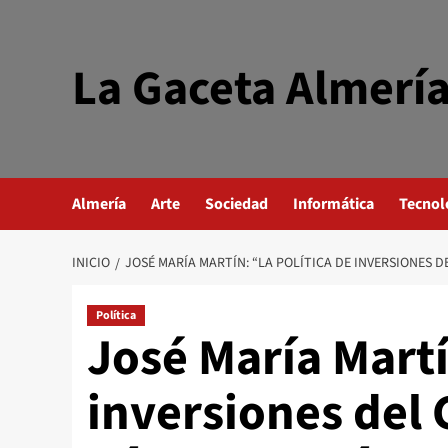
Saltar
al
contenido
La Gaceta Almerí
Almería
Arte
Sociedad
Informática
Tecnol
INICIO
JOSÉ MARÍA MARTÍN: “LA POLÍTICA DE INVERSIONES
Política
José María Martí
inversiones del