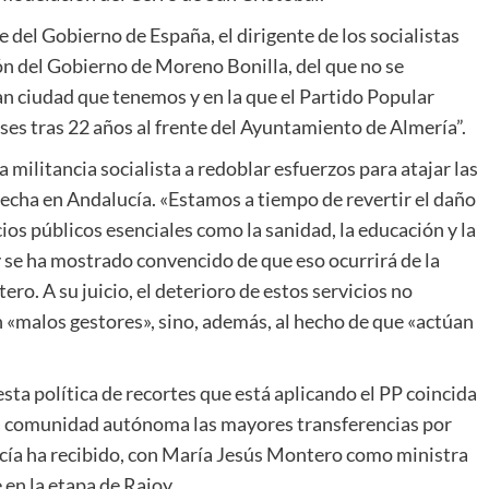
e del Gobierno de España, el dirigente de los socialistas
ón del Gobierno de Moreno Bonilla, del que no se
an ciudad que tenemos y en la que el Partido Popular
es tras 22 años al frente del Ayuntamiento de Almería”.
 militancia socialista a redoblar esfuerzos para atajar las
recha en Andalucía. «Estamos a tiempo de revertir el daño
os públicos esenciales como la sanidad, la educación y la
 se ha mostrado convencido de que eso ocurrirá de la
o. A su juicio, el deterioro de estos servicios no
 «malos gestores», sino, además, al hecho de que «actúan
sta política de recortes que está aplicando el PP coincida
ra comunidad autónoma las mayores transferencias por
ucía ha recibido, con María Jesús Montero como ministra
en la etapa de Rajoy.