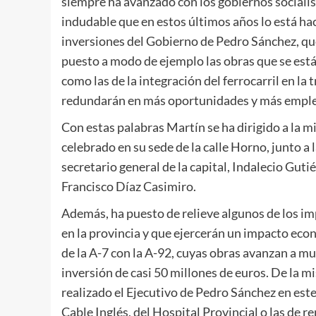
siempre ha avanzado con los gobiernos socialista
indudable que en estos últimos años lo está hac
inversiones del Gobierno de Pedro Sánchez, que
puesto a modo de ejemplo las obras que se están
como las de la integración del ferrocarril en la
redundarán en más oportunidades y más emple
Con estas palabras Martín se ha dirigido a la m
celebrado en su sede de la calle Horno, junto a
secretario general de la capital, Indalecio Guti
Francisco Díaz Casimiro.
Además, ha puesto de relieve algunos de los i
en la provincia y que ejercerán un impacto econ
de la A-7 con la A-92, cuyas obras avanzan a mu
inversión de casi 50 millones de euros. De la 
realizado el Ejecutivo de Pedro Sánchez en este
Cable Inglés, del Hospital Provincial o las de 