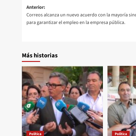
Navegación
Anterior:
Correos alcanza un nuevo acuerdo con la mayoría sin
de
para garantizar el empleo en la empresa pública.
entradas
Más historias
Política
Política