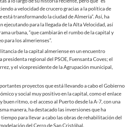
s a lo largo de su historia reciente, pero que “es
iendo a velocidad de crucero gracias a la política de
 está transformando la ciudad de Almería”. Así, ha
 ejecutando para la llegada de la Alta Velocidad, así
 trama urbana, “que cambiarán el rumbo de la capital y
o para los almerienses”.
ilitancia de la capital almeriense en un encuentro
 la presidenta regional del PSOE, Fuensanta Coves; el
érrez, y el vicepresidente de la Agrupación municipal,
mportantes proyectos que está llevando a cabo el Gobierno
ómico y social muy positivo en la capital, como el enlace
y buen ritmo, o el acceso al Puerto desde la A-7, con una
misma manera, ha destacado las inversiones que ha
 tiempo para llevar a cabo las obras de rehabilitación del
remodelación del Cerro de San Cristóbal.