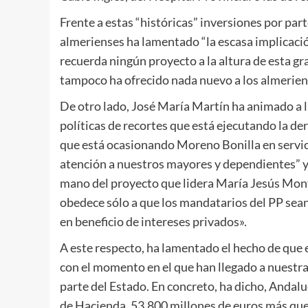
Frente a estas “históricas” inversiones por part
almerienses ha lamentado “la escasa implicaci
recuerda ningún proyecto a la altura de esta gr
tampoco ha ofrecido nada nuevo a los almeriens
De otro lado, José María Martín ha animado a la
políticas de recortes que está ejecutando la de
que está ocasionando Moreno Bonilla en servici
atención a nuestros mayores y dependientes” y
mano del proyecto que lidera María Jesús Monter
obedece sólo a que los mandatarios del PP sean
en beneficio de intereses privados».
A este respecto, ha lamentado el hecho de que e
con el momento en el que han llegado a nuest
parte del Estado. En concreto, ha dicho, Andal
de Hacienda, 53.800 millones de euros más que 