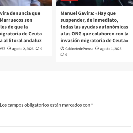
vira denuncia que
Manuel Gavira: «Hay que
 Marruecos son
suspender, de inmediato,
les de que la
todas las ayudas autonómicas
migratoria de Ceuta
a las ONG que colaboren con la
a al litoral andaluz
invasión migratoria de Ceuta»
VEZ
agosto 2, 2026
0
GabinetedePrensa
agosto 1, 2026
0
Los campos obligatorios están marcados con
*