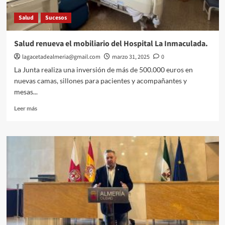
en
Salud
Sucesos
campos
de
fútbol.
Salud renueva el mobiliario del Hospital La Inmaculada.
lagacetadealmeria@gmail.com
marzo 31, 2025
0
La Junta realiza una inversión de más de 500.000 euros en
nuevas camas, sillones para pacientes y acompañantes y
mesas...
Leer
Leer más
más
sobre
Salud
renueva
el
mobiliario
del
Hospital
La
Inmaculada.