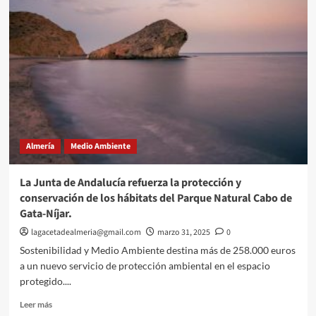
inaugura
su
Semana
del
Mayor
con
un
desayuno
y
un
concurso
Almería
Medio Ambiente
de
karaoke.
La Junta de Andalucía refuerza la protección y
conservación de los hábitats del Parque Natural Cabo de
Gata-Níjar.
lagacetadealmeria@gmail.com
marzo 31, 2025
0
Sostenibilidad y Medio Ambiente destina más de 258.000 euros
a un nuevo servicio de protección ambiental en el espacio
protegido....
Leer
Leer más
más