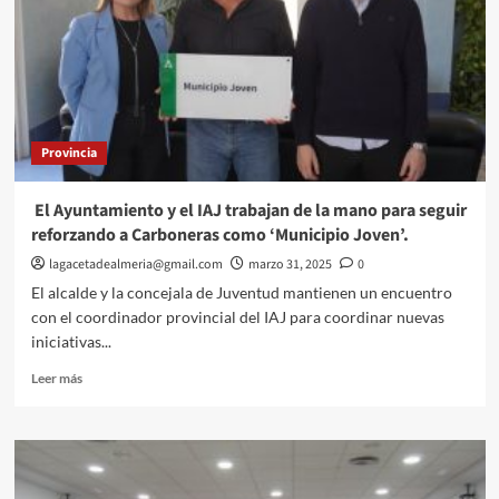
de
59
películas,
documentales
y
series
con
Provincia
la
mayor
inversión
El Ayuntamiento y el IAJ trabajan de la mano para seguir
de
reforzando a Carboneras como ‘Municipio Joven’.
la
historia
lagacetadealmeria@gmail.com
marzo 31, 2025
0
en
El alcalde y la concejala de Juventud mantienen un encuentro
ayudas
con el coordinador provincial del IAJ para coordinar nuevas
iniciativas...
Leer
Leer más
más
sobre
El
Ayuntamiento
y