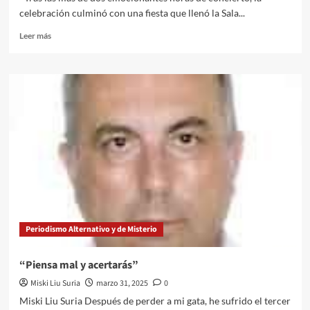
LOGRARÁ
celebración culminó con una fiesta que llenó la Sala...
SUPERARLO
GRACIAS
Leer
Leer más
AL
más
DIAGNÓSTICO
sobre
PRECOZ
La
Y
gran
LAS
despedida
ÚLTIMAS
de
TERAPIAS
CHILL
ONCOLÓGICAS
MAFIA:un
concierto
inolvidable
y
muchas
horas
de
Periodismo Alternativo y de Misterio
fiesta
“Piensa mal y acertarás”
Miski Liu Suria
marzo 31, 2025
0
Miski Liu Suria Después de perder a mi gata, he sufrido el tercer