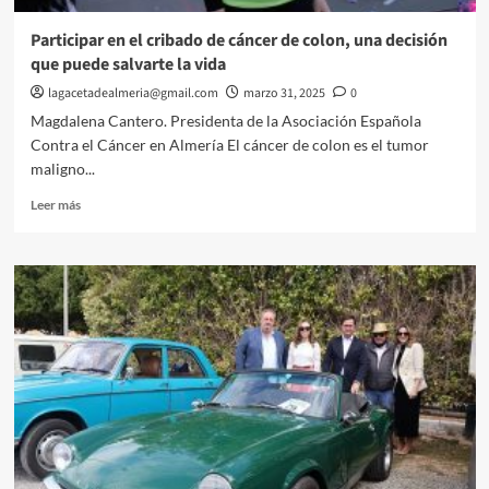
a
dos
Participar en el cribado de cáncer de colon, una decisión
empresas
que puede salvarte la vida
hortofrutícolas
de
lagacetadealmeria@gmail.com
marzo 31, 2025
0
Mazarrón
Magdalena Cantero. Presidenta de la Asociación Española
y
Contra el Cáncer en Almería El cáncer de colon es el tumor
Níjar
maligno...
(Almería)
Leer
Leer más
más
sobre
Participar
en
el
cribado
de
cáncer
de
colon,
una
decisión
que