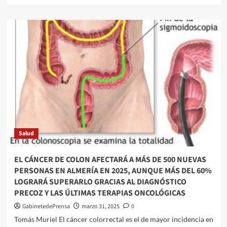
sobre
La
cordobesa
Amelia
Ross
pone
música
al
cortometraje
“Lo
Prohibido”
Salud
EL CÁNCER DE COLON AFECTARÁ A MÁS DE 500 NUEVAS
PERSONAS EN ALMERÍA EN 2025, AUNQUE MÁS DEL 60%
LOGRARÁ SUPERARLO GRACIAS AL DIAGNÓSTICO
PRECOZ Y LAS ÚLTIMAS TERAPIAS ONCOLÓGICAS
GabinetedePrensa
marzo 31, 2025
0
Tomás Muriel El cáncer colorrectal es el de mayor incidencia en