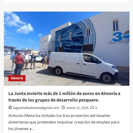
sobre
La
Junta
de
Andalucía
refuerza
la
protección
y
conservación
de
los
hábitats
Almería
del
Parque
Natural
La Junta invierte más de 1 millón de euros en Almería a
Cabo
través de los grupos de desarrollo pesquero.
de
Gata-
lagacetadealmeria@gmail.com
marzo 31, 2025
0
Níjar.
Antonio Mena ha visitado los tres proyectos del levante
almeriense que pretenden impulsar creación de empleo para
los jóvenes y...