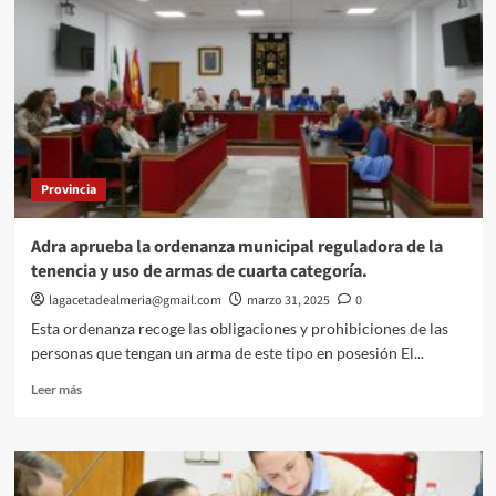
el
IAJ
trabajan
de
la
mano
para
seguir
reforzando
Provincia
a
Carboneras
como
Adra aprueba la ordenanza municipal reguladora de la
‘Municipio
tenencia y uso de armas de cuarta categoría.
Joven’.
lagacetadealmeria@gmail.com
marzo 31, 2025
0
Esta ordenanza recoge las obligaciones y prohibiciones de las
personas que tengan un arma de este tipo en posesión El...
Leer
Leer más
más
sobre
Adra
aprueba
la