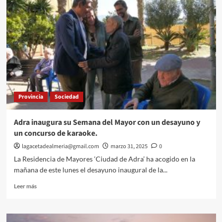
ordenanza
municipal
reguladora
de
la
cesión
de
uso
de
material
Provincia
Sociedad
municipal
de
Adra.
Adra inaugura su Semana del Mayor con un desayuno y
un concurso de karaoke.
lagacetadealmeria@gmail.com
marzo 31, 2025
0
La Residencia de Mayores ‘Ciudad de Adra’ ha acogido en la
mañana de este lunes el desayuno inaugural de la...
Leer
Leer más
más
sobre
Adra