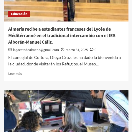
Educación
Almería recibe a estudiantes franceses del Lycée de
Méditérranné en el tradicional intercambio con el IES
Alborán-Manuel Cáliz.
lagacetadealmeria@gmail.com
marzo 31, 2025
0
El concejal de Cultura, Diego Cruz, les ha dado la bienvenida a
la ciudad, donde visitarán los Refugios, el Museo...
Leer
Leer más
más
sobre
Almería
recibe
a
estudiantes
franceses
del
Lycée
de