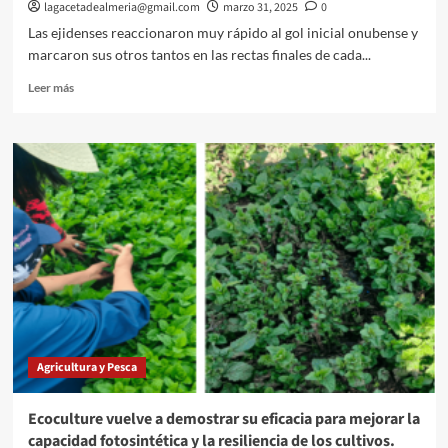
lagacetadealmeria@gmail.com
marzo 31, 2025
0
Las ejidenses reaccionaron muy rápido al gol inicial onubense y
marcaron sus otros tantos en las rectas finales de cada...
Leer
Leer más
más
sobre
Paso
de
gigante
de
Las
Norias
CF
femenino,
que
hunde
al
CD
Agricultura y Pesca
Técnicos
Al-
Ándalus
Ecoculture vuelve a demostrar su eficacia para mejorar la
(1-
capacidad fotosintética y la resiliencia de los cultivos.
4)