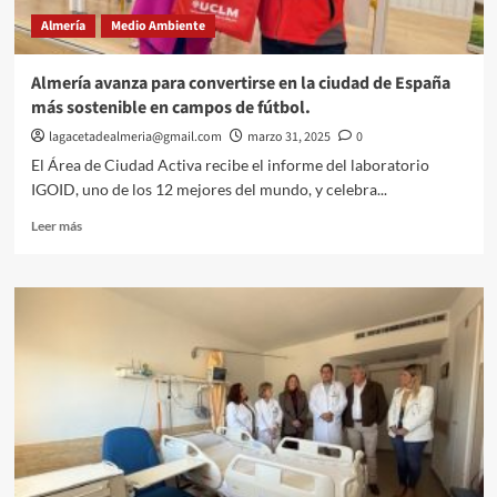
arranque
Almería
Medio Ambiente
de
la
Semana
Almería avanza para convertirse en la ciudad de España
del
más sostenible en campos de fútbol.
Grupo
Social
lagacetadealmeria@gmail.com
marzo 31, 2025
0
ONCE.
El Área de Ciudad Activa recibe el informe del laboratorio
IGOID, uno de los 12 mejores del mundo, y celebra...
Leer
Leer más
más
sobre
Almería
avanza
para
convertirse
en
la
ciudad
de
España
más
sostenible