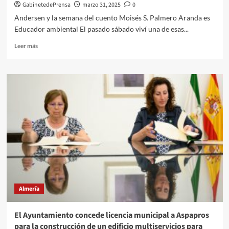
GabinetedePrensa
marzo 31, 2025
0
cultivos.
Andersen y la semana del cuento Moisés S. Palmero Aranda es
Educador ambiental El pasado sábado viví una de esas...
Leer
Leer más
más
sobre
Andersen
y
la
semana
del
cuento
Almería
El Ayuntamiento concede licencia municipal a Aspapros
para la construcción de un edificio multiservicios para