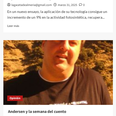
lagacetadealmeria@gmail.com
marzo 31, 2025
0
En un nuevo ensayo, la aplicación de su tecnología consigue un
incremento de un 9% en la actividad fotosintética, recupera...
Leer
Leer más
más
sobre
Ecoculture
vuelve
a
demostrar
su
eficacia
para
mejorar
la
capacidad
fotosintética
y
Opinión
la
resiliencia
de
Andersen y la semana del cuento
los