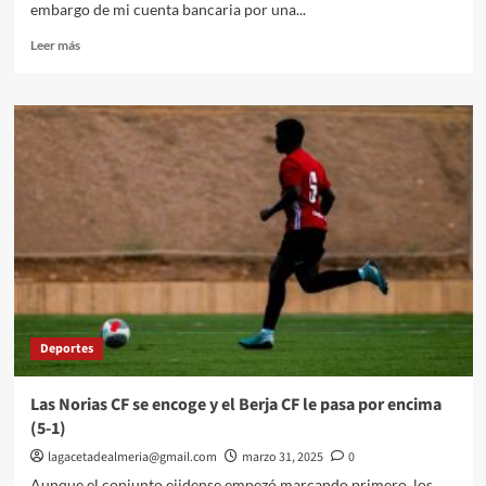
embargo de mi cuenta bancaria por una...
Leer
Leer más
más
sobre
“Piensa
mal
y
acertarás”
Deportes
Las Norias CF se encoge y el Berja CF le pasa por encima
(5-1)
lagacetadealmeria@gmail.com
marzo 31, 2025
0
Aunque el conjunto ejidense empezó marcando primero, los