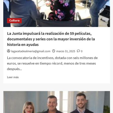
Méditérranné
en
el
tradicional
Cultura
intercambio
con
el
La Junta impulsará la realización de 59 películas,
IES
documentales y series con la mayor inversión de la
Alborán-
historia en ayudas
Manuel
Cáliz.
lagacetadealmeria@gmail.com
marzo 31, 2025
0
La convocatoria de incentivos, dotada con seis millones de
euros, se resuelve en tiempo récord, menos de tres meses
después...
Leer
Leer más
más
sobre
La
Junta
impulsará
la
realización