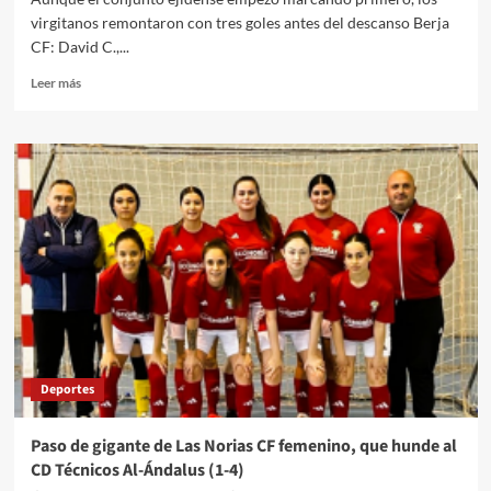
virgitanos remontaron con tres goles antes del descanso Berja
CF: David C.,...
Leer
Leer más
más
sobre
Las
Norias
CF
se
encoge
y
el
Berja
CF
le
pasa
por
Deportes
encima
(5-
1)
Paso de gigante de Las Norias CF femenino, que hunde al
CD Técnicos Al-Ándalus (1-4)