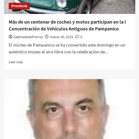
puede
Provincia
salvarte
la
vida
Más de un centenar de coches y motos participan en la I
Concentración de Vehículos Antiguos de Pampanico
GabinetedePrensa
marzo 30, 2025
0
El núcleo de Pampanico se ha convertido este domingo en un
auténtico museo al aire libre con la celebración de...
Leer
Leer más
más
sobre
Más
de
un
centenar
de
coches
y
motos
participan
en
la