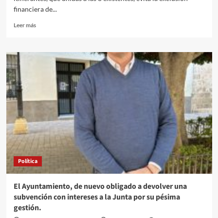
financiera de...
Leer
Leer más
más
sobre
Una
nueva
oficina
móvil
de
Cajamar
atiende
a
nueve
pequeñas
poblaciones
más
Política
de
Almería
El Ayuntamiento, de nuevo obligado a devolver una
subvención con intereses a la Junta por su pésima
gestión.