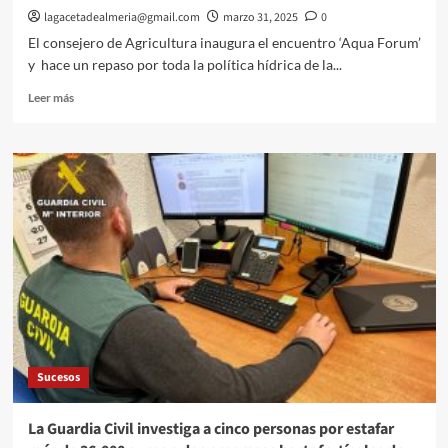
gestión.
lagacetadealmeria@gmail.com
marzo 31, 2025
0
El consejero de Agricultura inaugura el encuentro ‘Aqua Forum’
y hace un repaso por toda la política hídrica de la...
Leer
Leer más
más
sobre
La
Junta
pone
el
agua
en
el
centro
de
la
política
con
Sucesos
planificación,
inversión
y
La Guardia Civil investiga a cinco personas por estafar
ejecución