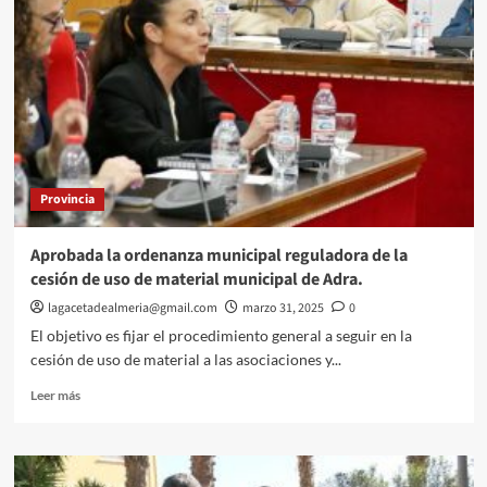
ordenanza
municipal
reguladora
de
la
tenencia
y
uso
de
Provincia
armas
de
cuarta
Aprobada la ordenanza municipal reguladora de la
categoría.
cesión de uso de material municipal de Adra.
lagacetadealmeria@gmail.com
marzo 31, 2025
0
El objetivo es fijar el procedimiento general a seguir en la
cesión de uso de material a las asociaciones y...
Leer
Leer más
más
sobre
Aprobada
la