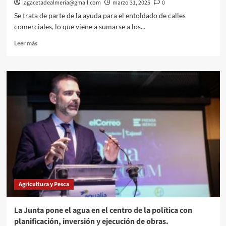
lagacetadealmeria@gmail.com
marzo 31, 2025
0
Se trata de parte de la ayuda para el entoldado de calles
comerciales, lo que viene a sumarse a los...
Leer
Leer más
más
sobre
El
Ayuntamiento,
de
nuevo
obligado
a
devolver
una
subvención
con
intereses
a
Agricultura y Pesca
la
Junta
por
La Junta pone el agua en el centro de la política con
su
planificación, inversión y ejecución de obras.
pésima