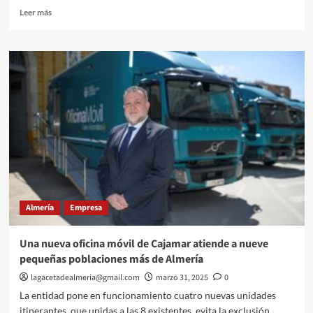
Leer
Leer más
más
sobre
La
Junta
invierte
más
de
1
millón
de
euros
en
Almería
a
Almería
Empresa
través
de
los
Una nueva oficina móvil de Cajamar atiende a nueve
grupos
pequeñas poblaciones más de Almería
de
desarrollo
lagacetadealmeria@gmail.com
marzo 31, 2025
0
pesquero.
La entidad pone en funcionamiento cuatro nuevas unidades
itinerantes, que unidas a las 8 existentes, evita la exclusión