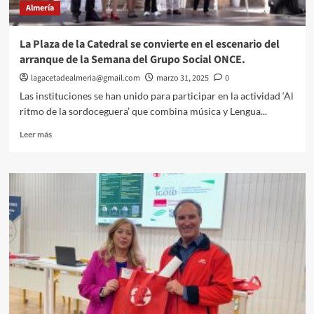
Almería
y
medioambientales
en
La Plaza de la Catedral se convierte en el escenario del
Gérgal.
arranque de la Semana del Grupo Social ONCE.
lagacetadealmeria@gmail.com
marzo 31, 2025
0
Las instituciones se han unido para participar en la actividad ‘Al
ritmo de la sordoceguera’ que combina música y Lengua...
Leer
Leer más
más
sobre
La
Plaza
de
la
Catedral
se
convierte
en
el
escenario
del