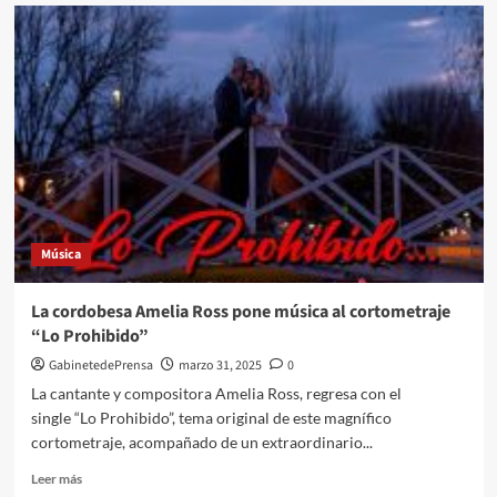
La
moda
digital
reducirá
costes
y
aumentará
el
consumo
sostenible:
habrá
probadores
Música
virtuales
y
prendas
La cordobesa Amelia Ross pone música al cortometraje
inclusivas
“Lo Prohibido”
GabinetedePrensa
marzo 31, 2025
0
La cantante y compositora Amelia Ross, regresa con el
single “Lo Prohibido”, tema original de este magnífico
cortometraje, acompañado de un extraordinario...
Leer
Leer más
más