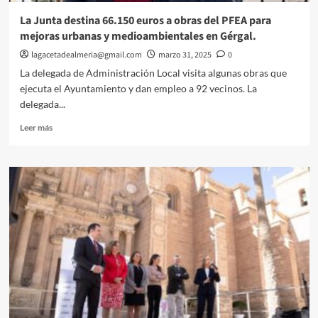
para
La Junta destina 66.150 euros a obras del PFEA para
personas
mejoras urbanas y medioambientales en Gérgal.
con
autismo.
lagacetadealmeria@gmail.com
marzo 31, 2025
0
La delegada de Administración Local visita algunas obras que
ejecuta el Ayuntamiento y dan empleo a 92 vecinos. La
delegada...
Leer
Leer más
más
sobre
La
Junta
destina
66.150
euros
a
obras
del
PFEA
para
mejoras
urbanas