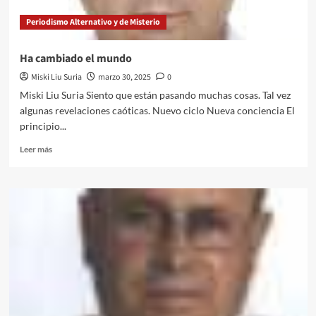
I
Periodismo Alternativo y de Misterio
Concentración
de
Vehículos
Ha cambiado el mundo
Antiguos
Miski Liu Suria
marzo 30, 2025
0
de
Pampanico
Miski Liu Suria Siento que están pasando muchas cosas. Tal vez
algunas revelaciones caóticas. Nuevo ciclo Nueva conciencia El
principio...
Leer
Leer más
más
sobre
Ha
cambiado
el
mundo