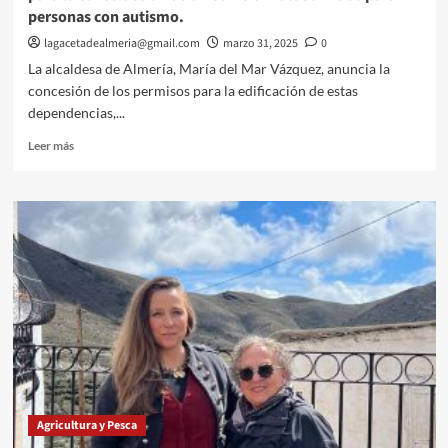
personas con autismo.
lagacetadealmeria@gmail.com
marzo 31, 2025
0
La alcaldesa de Almería, María del Mar Vázquez, anuncia la
concesión de los permisos para la edificación de estas
dependencias,...
Leer
Leer más
más
sobre
El
Ayuntamiento
concede
licencia
municipal
a
Aspapros
para
la
construcción
de
un
Agricultura y Pesca
edificio
multiservicios