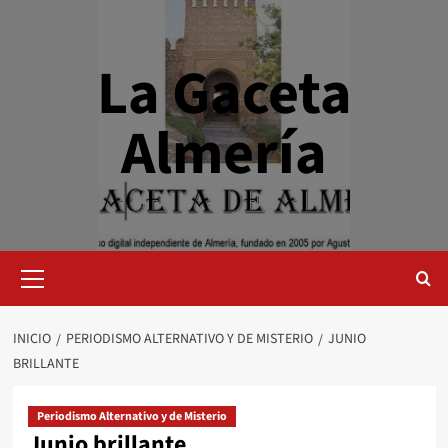
Saltar
al
contenido
La Gaceta
Almería
Menú
primario
INICIO
PERIODISMO ALTERNATIVO Y DE MISTERIO
JUNIO
BRILLANTE
Periodismo Alternativo y de Misterio
Junio brillante