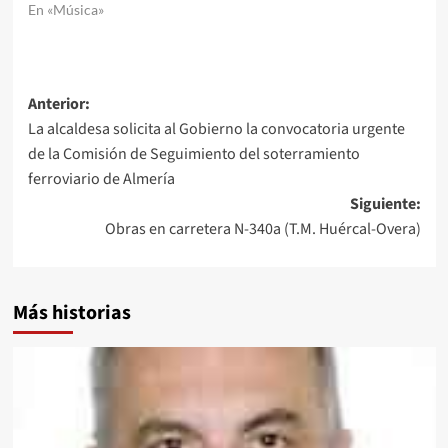
En «Música»
Navegación
Anterior:
La alcaldesa solicita al Gobierno la convocatoria urgente
de
de la Comisión de Seguimiento del soterramiento
entradas
ferroviario de Almería
Siguiente:
Obras en carretera N-340a (T.M. Huércal-Overa)
Más historias