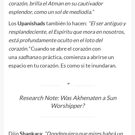
corazón, brilla el Atman en su cautivador
esplendor, como un sol de mediodía.”
Los
Upanishads
también lo hacen:
“El ser antiguo y
resplandeciente, el Espíritu que mora en nosotros,
está profundamente oculto en el loto del
corazón.”
Cuando se abre el corazón con
una
sadhana
o práctica, comienza a abrirse un
espacio en tu corazón. Es como si te inundaran.
Research Note: Was Akhenaten a Sun
Worshipper?
Dijo
Shankara
:
“Dondequiera que mires habrá un