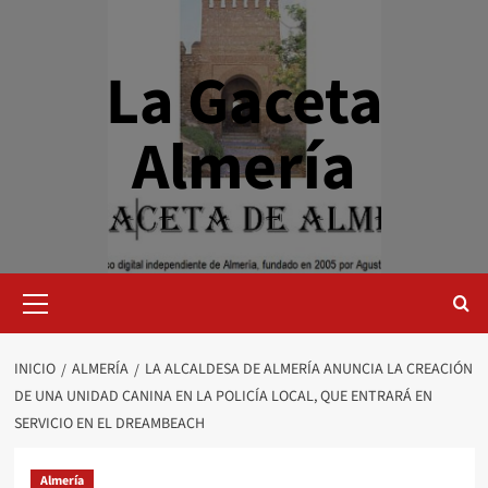
Saltar
al
contenido
La Gaceta
Almería
Menú
primario
INICIO
ALMERÍA
LA ALCALDESA DE ALMERÍA ANUNCIA LA CREACIÓN
DE UNA UNIDAD CANINA EN LA POLICÍA LOCAL, QUE ENTRARÁ EN
SERVICIO EN EL DREAMBEACH
Almería