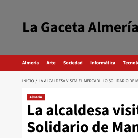
Saltar
al
contenido
La Gaceta Almerí
Almería
Arte
Sociedad
Informática
Tecnol
INICIO
LA ALCALDESA VISITA EL MERCADILLO SOLIDARIO DE 
Almería
La alcaldesa visi
Solidario de Ma