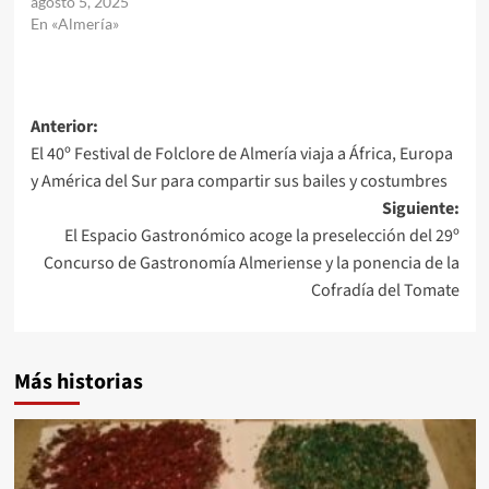
agosto 5, 2025
En «Almería»
Navegación
Anterior:
El 40º Festival de Folclore de Almería viaja a África, Europa
de
y América del Sur para compartir sus bailes y costumbres
entradas
Siguiente:
El Espacio Gastronómico acoge la preselección del 29º
Concurso de Gastronomía Almeriense y la ponencia de la
Cofradía del Tomate
Más historias