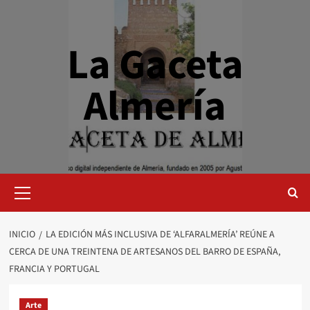
Saltar
al
contenido
La Gaceta
Almería
Menú
primario
INICIO
LA EDICIÓN MÁS INCLUSIVA DE ‘ALFARALMERÍA’ REÚNE A
CERCA DE UNA TREINTENA DE ARTESANOS DEL BARRO DE ESPAÑA,
FRANCIA Y PORTUGAL
Arte