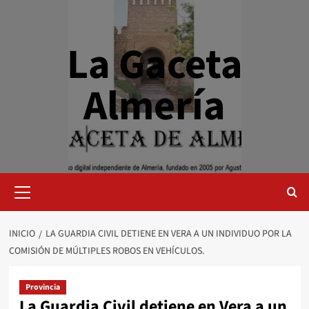
Saltar
al
contenido
La Gaceta
Almería
Menú
primario
INICIO
LA GUARDIA CIVIL DETIENE EN VERA A UN INDIVIDUO POR LA
COMISIÓN DE MÚLTIPLES ROBOS EN VEHÍCULOS.
Provincia
La Guardia Civil detiene en Vera a un