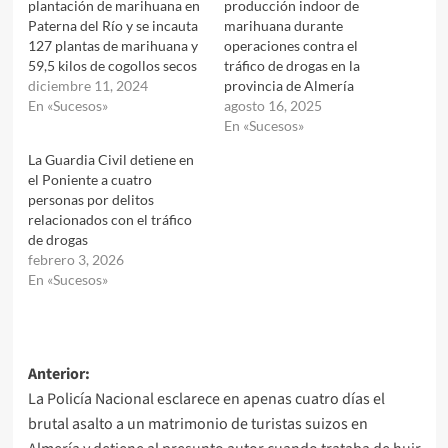
plantación de marihuana en
producción indoor de
Paterna del Río y se incauta
marihuana durante
127 plantas de marihuana y
operaciones contra el
59,5 kilos de cogollos secos
tráfico de drogas en la
diciembre 11, 2024
provincia de Almería
En «Sucesos»
agosto 16, 2025
En «Sucesos»
La Guardia Civil detiene en
el Poniente a cuatro
personas por delitos
relacionados con el tráfico
de drogas
febrero 3, 2026
En «Sucesos»
Navegación
Anterior:
La Policía Nacional esclarece en apenas cuatro días el
de
brutal asalto a un matrimonio de turistas suizos en
entradas