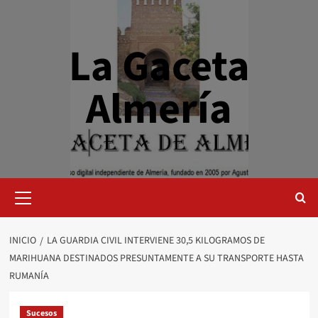
Saltar
al
contenido
La Gaceta
Almería
Menú
primario
INICIO
LA GUARDIA CIVIL INTERVIENE 30,5 KILOGRAMOS DE
MARIHUANA DESTINADOS PRESUNTAMENTE A SU TRANSPORTE HASTA
RUMANÍA
Sucesos