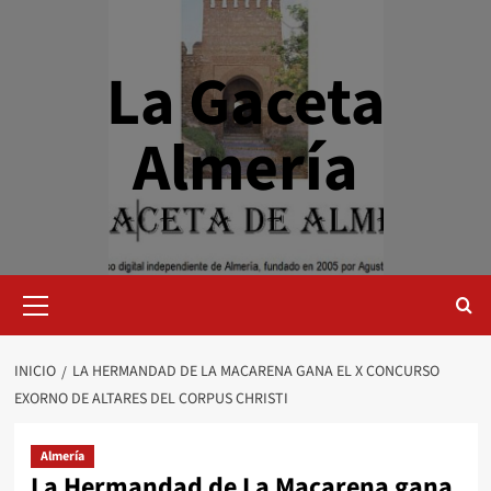
Saltar
al
contenido
La Gaceta
Almería
Menú
primario
INICIO
LA HERMANDAD DE LA MACARENA GANA EL X CONCURSO
EXORNO DE ALTARES DEL CORPUS CHRISTI
Almería
La Hermandad de La Macarena gana