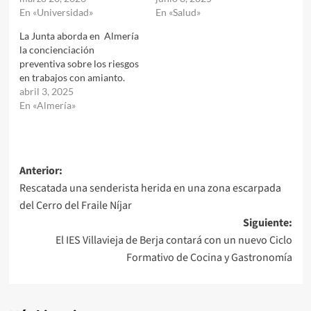
En «Universidad»
En «Salud»
La Junta aborda en Almería
la concienciación
preventiva sobre los riesgos
en trabajos con amianto.
abril 3, 2025
En «Almería»
Navegación
Anterior:
Rescatada una senderista herida en una zona escarpada
de
del Cerro del Fraile Níjar
entradas
Siguiente:
El IES Villavieja de Berja contará con un nuevo Ciclo
Formativo de Cocina y Gastronomía