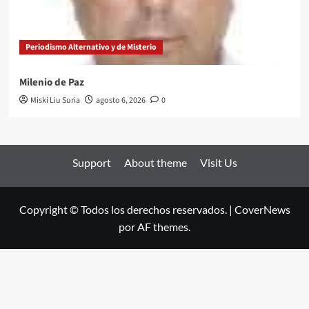
Periodismo Alternativo y de Misterio
Milenio de Paz
Miski Liu Suria
agosto 6, 2026
0
Support
About theme
Visit Us
Copyright © Todos los derechos reservados.
|
CoverNews
por AF themes.