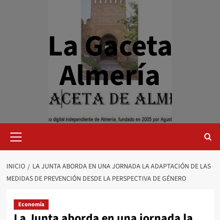
Saltar
al
contenido
La Gaceta
Almería
Menú
primario
INICIO
LA JUNTA ABORDA EN UNA JORNADA LA ADAPTACIÓN DE LAS
MEDIDAS DE PREVENCIÓN DESDE LA PERSPECTIVA DE GÉNERO
Economía
La Junta aborda en una jornada la