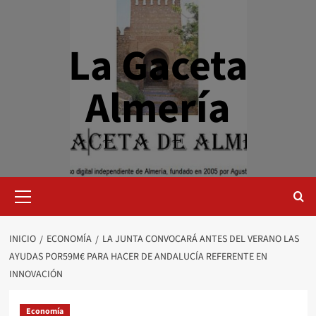
Saltar
al
contenido
La Gaceta
Almería
Menú
primario
INICIO
ECONOMÍA
LA JUNTA CONVOCARÁ ANTES DEL VERANO LAS
AYUDAS POR59M€ PARA HACER DE ANDALUCÍA REFERENTE EN
INNOVACIÓN
Economía