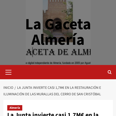
Saltar
al
contenido
La Gaceta
Almería
Menú
primario
INICIO
LA JUNTA INVIERTE CASI 1,7M€ EN LA RESTAURACIÓN E
ILUMINACIÓN DE LAS MURALLAS DEL CERRO DE SAN CRISTÓBAL
Almería
La Junta invierte casi 1,7M€ en la