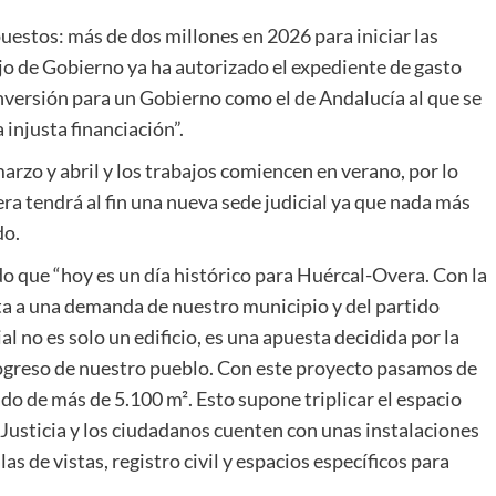
uestos: más de dos millones en 2026 para iniciar las
ejo de Gobierno ya ha autorizado el expediente de gasto
nversión para un Gobierno como el de Andalucía al que se
 injusta financiación”.
marzo y abril y los trabajos comiencen en verano, por lo
ra tendrá al fin una nueva sede judicial ya que nada más
do.
o que “hoy es un día histórico para Huércal-Overa. Con la
a a una demanda de nuestro municipio y del partido
l no es solo un edificio, es una apuesta decidida por la
rogreso de nuestro pueblo. Con este proyecto pasamos de
do de más de 5.100 m². Esto supone triplicar el espacio
 Justicia y los ciudadanos cuenten con unas instalaciones
s de vistas, registro civil y espacios específicos para