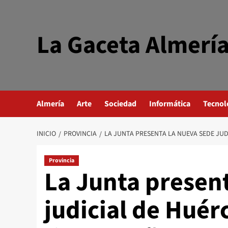
Saltar
al
contenido
La Gaceta Almerí
Almería
Arte
Sociedad
Informática
Tecnol
INICIO
PROVINCIA
LA JUNTA PRESENTA LA NUEVA SEDE JUD
Provincia
La Junta presen
judicial de Hué