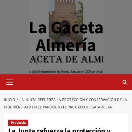
Saltar
al
contenido
La Gaceta
Almería
Menú
primario
INICIO
LA JUNTA REFUERZA LA PROTECCIÓN Y CONSERVACIÓN DE LA
BIODIVERSIDAD EN EL PARQUE NATURAL CABO DE GATA-NÍJAR
Provincia
La Junta refuerza la protección y