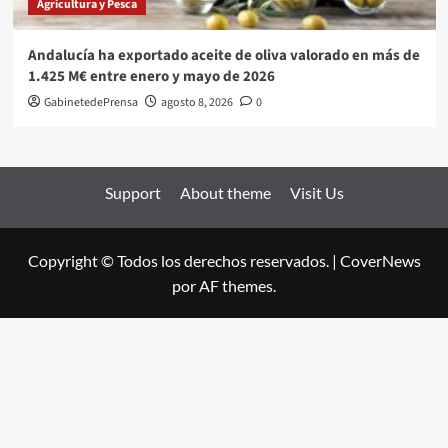
Agricultura y Pesca
Andalucía ha exportado aceite de oliva valorado en más de
1.425 M€ entre enero y mayo de 2026
GabinetedePrensa
agosto 8, 2026
0
Support
About theme
Visit Us
Copyright © Todos los derechos reservados.
|
CoverNews
por AF themes.