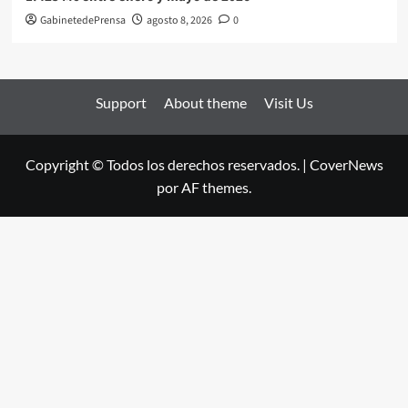
GabinetedePrensa
agosto 8, 2026
0
Support
About theme
Visit Us
Copyright © Todos los derechos reservados.
|
CoverNews
por AF themes.