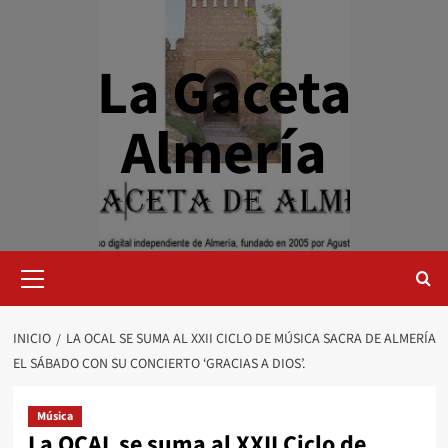
Saltar
al
contenido
La Gaceta
Almería
Menú
primario
INICIO
LA OCAL SE SUMA AL XXII CICLO DE MÚSICA SACRA DE ALMERÍA
EL SÁBADO CON SU CONCIERTO ‘GRACIAS A DIOS’.
Música
La OCAL se suma al XXII Ciclo de