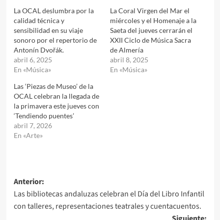
La OCAL deslumbra por la
La Coral Virgen del Mar el
calidad técnica y
miércoles y el Homenaje a la
sensibilidad en su viaje
Saeta del jueves cerrarán el
sonoro por el repertorio de
XXII Ciclo de Música Sacra
Antonín Dvořák.
de Almería
abril 6, 2025
abril 8, 2025
En «Música»
En «Música»
Las ‘Piezas de Museo’ de la
OCAL celebran la llegada de
la primavera este jueves con
‘Tendiendo puentes’
abril 7, 2026
En «Arte»
Navegación
Anterior:
Las bibliotecas andaluzas celebran el Día del Libro Infantil
de
con talleres, representaciones teatrales y cuentacuentos.
entradas
Siguiente: