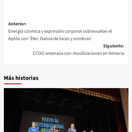
Navegación
Anterior:
Energía cósmica y expresión corporal sobrevuelan el
de
Apolo con ‘Éter, Danza de luces y sombras’
entradas
Siguiente:
CCOO amenaza con movilizaciones en Almeria
Más historias