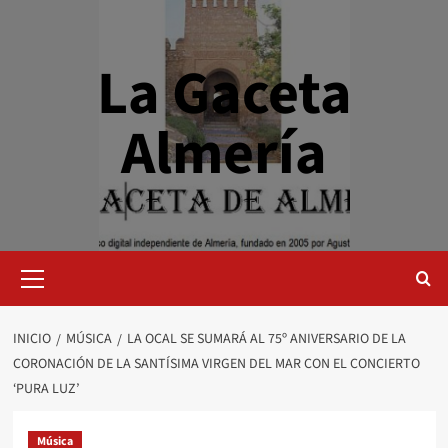
Saltar
al
contenido
La Gaceta
Almería
Menú
primario
INICIO
MÚSICA
LA OCAL SE SUMARÁ AL 75º ANIVERSARIO DE LA
CORONACIÓN DE LA SANTÍSIMA VIRGEN DEL MAR CON EL CONCIERTO
‘PURA LUZ’
Música