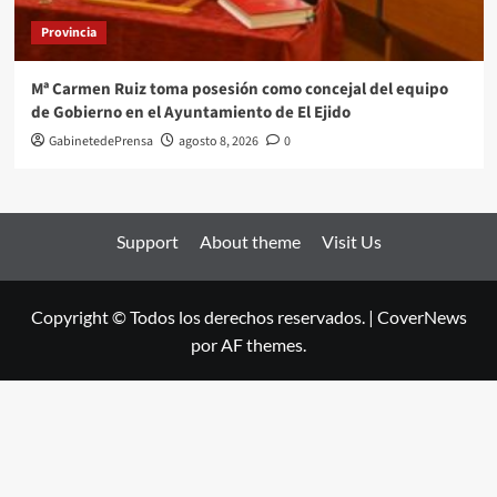
Provincia
Mª Carmen Ruiz toma posesión como concejal del equipo
de Gobierno en el Ayuntamiento de El Ejido
GabinetedePrensa
agosto 8, 2026
0
Support
About theme
Visit Us
Copyright © Todos los derechos reservados.
|
CoverNews
por AF themes.