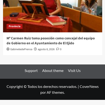
Provincia
Mª Carmen Ruiz toma posesión como concejal del equipo
de Gobierno en el Ayuntamiento de El Ejido
GabinetedePrensa
agosto 8, 2026
0
Support
About theme
Visit Us
Copyright © Todos los derechos reservados.
|
CoverNews
por AF themes.