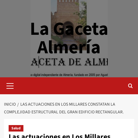
Saltar
al
contenido
La Gaceta
Almería
Menú
primario
INICIO
LAS ACTUACIONES EN LOS MILLARES CONSTATAN LA
COMPLEJIDAD ESTRUCTURAL DEL GRAN EDIFICIO RECTANGULAR.
Salud
Las actuaciones en Los Millares