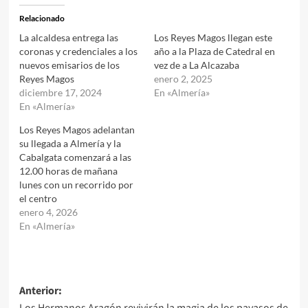
Relacionado
La alcaldesa entrega las
Los Reyes Magos llegan este
coronas y credenciales a los
año a la Plaza de Catedral en
nuevos emisarios de los
vez de a La Alcazaba
Reyes Magos
enero 2, 2025
diciembre 17, 2024
En «Almería»
En «Almería»
Los Reyes Magos adelantan
su llegada a Almería y la
Cabalgata comenzará a las
12.00 horas de mañana
lunes con un recorrido por
el centro
enero 4, 2026
En «Almería»
Navegación
Anterior:
Los Hermanos Aragón revivirán la magia de los payasos de