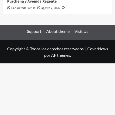
Purchena y Avenida Regente
GabinetedePrensa
agosto 7, 2026
0
Support
About theme
Visit Us
Copyright © Todos los derechos reservados.
|
CoverNews
por AF themes.