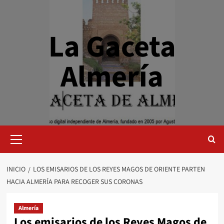
Saltar
al
contenido
La Gaceta
Almería
Menú
primario
INICIO
LOS EMISARIOS DE LOS REYES MAGOS DE ORIENTE PARTEN
HACIA ALMERÍA PARA RECOGER SUS CORONAS
Almería
Los emisarios de los Reyes Magos de