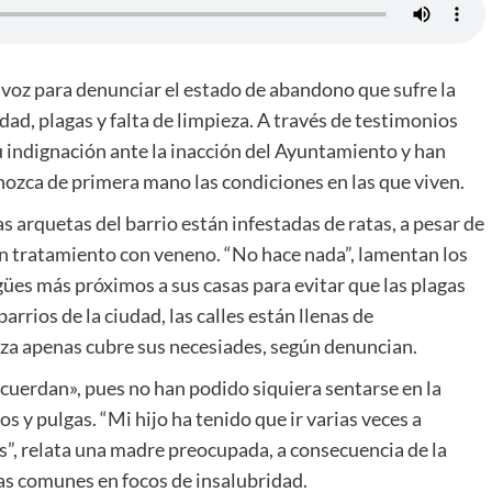
a voz para denunciar el estado de abandono que sufre la
ad, plagas y falta de limpieza. A través de testimonios
u indignación ante la inacción del Ayuntamiento y han
onozca de primera mano las condiciones en las que viven.
s arquetas del barrio están infestadas de ratas, a pesar de
an tratamiento con veneno. “No hace nada”, lamentan los
gües más próximos a sus casas para evitar que las plagas
rios de la ciudad, las calles están llenas de
eza apenas cubre sus necesiades, según denuncian.
cuerdan», pues no han podido siquiera sentarse en la
s y pulgas. “Mi hijo ha tenido que ir varias veces a
”, relata una madre preocupada, a consecuencia de la
nas comunes en focos de insalubridad.