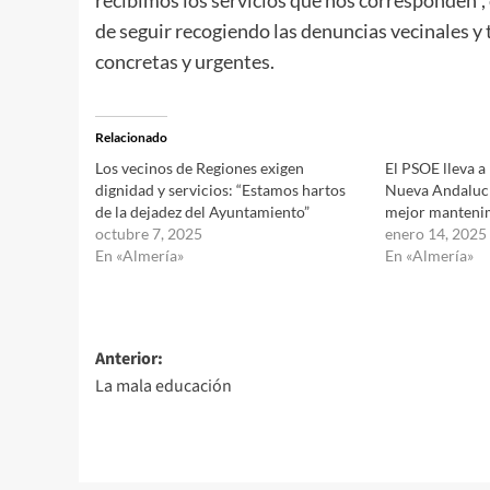
de seguir recogiendo las denuncias vecinales y 
concretas y urgentes.
Relacionado
Los vecinos de Regiones exigen
El PSOE lleva a
dignidad y servicios: “Estamos hartos
Nueva Andalucí
de la dejadez del Ayuntamiento”
mejor mantenim
octubre 7, 2025
enero 14, 2025
En «Almería»
En «Almería»
Navegación
Anterior:
La mala educación
de
entradas