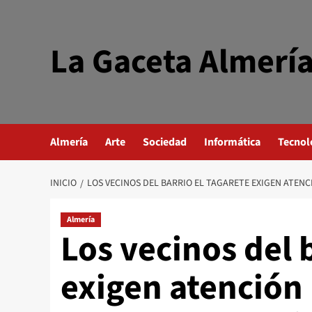
Saltar
al
contenido
La Gaceta Almerí
Almería
Arte
Sociedad
Informática
Tecnol
INICIO
LOS VECINOS DEL BARRIO EL TAGARETE EXIGEN ATEN
Almería
Los vecinos del 
exigen atención 