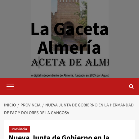
Saltar
al
contenido
La Gaceta
Almería
Menú
primario
INICIO
PROVINCIA
NUEVA JUNTA DE GOBIERNO EN LA HERMANDAD
DE PAZ Y DOLORES DE LA GANGOSA
Provincia
Nueva Junta de Gobierno en la