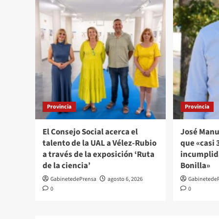
Provincia
Provincia
El Consejo Social acerca el
José Manu
talento de la UAL a Vélez-Rubio
que «casi
a través de la exposición ‘Ruta
incumplid
de la ciencia’
Bonilla»
GabinetedePrensa
agosto 6, 2026
Gabinetede
0
0