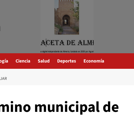
a
ogía
Ciencia
Salud
Deportes
Economía
ÍJAR
rmino municipal de