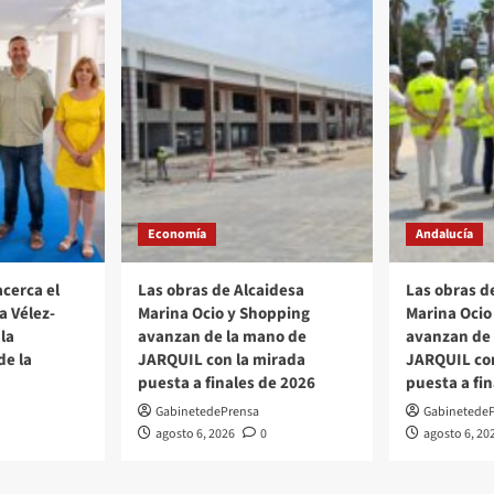
Economía
Andalucía
acerca el
Las obras de Alcaidesa
Las obras d
a Vélez-
Marina Ocio y Shopping
Marina Ocio
la
avanzan de la mano de
avanzan de
de la
JARQUIL con la mirada
JARQUIL con
puesta a finales de 2026
puesta a fi
GabinetedePrensa
Gabinetede
agosto 6, 2026
0
agosto 6, 20