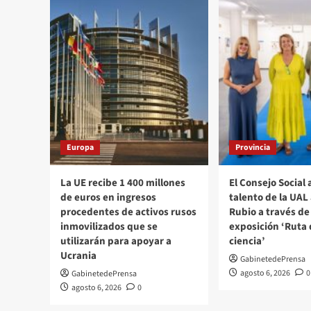
Europa
Provincia
La UE recibe 1 400 millones
El Consejo Social 
de euros en ingresos
talento de la UAL 
procedentes de activos rusos
Rubio a través de 
inmovilizados que se
exposición ‘Ruta 
utilizarán para apoyar a
ciencia’
Ucrania
GabinetedePrensa
agosto 6, 2026
0
GabinetedePrensa
agosto 6, 2026
0