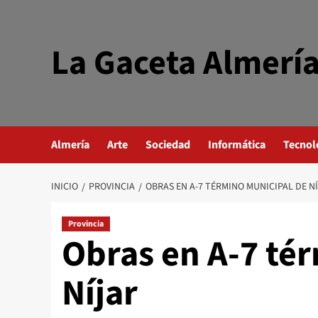
Saltar
al
contenido
La Gaceta Almerí
Almería
Arte
Sociedad
Informática
Tecnol
INICIO
PROVINCIA
OBRAS EN A-7 TÉRMINO MUNICIPAL DE N
Provincia
Obras en A-7 té
Níjar