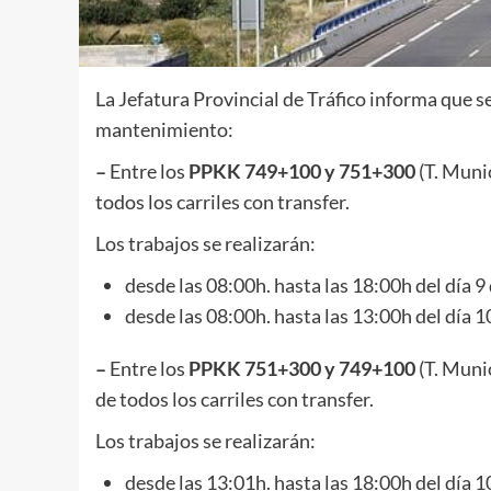
La Jefatura Provincial de Tráfico informa que se
mantenimiento:
–
Entre los
PPKK 749+100 y 751+300
(T. Munic
todos los carriles con transfer.
Los trabajos se realizarán:
desde las 08:00h. hasta las 18:00h del día 
desde las 08:00h. hasta las 13:00h del día 
–
Entre los
PPKK 751+300 y 749+100
(T. Munic
de todos los carriles con transfer.
Los trabajos se realizarán:
desde las 13:01h. hasta las 18:00h del día 