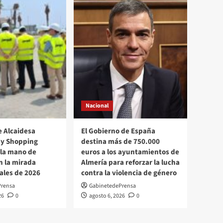
Nacional
e Alcaidesa
El Gobierno de España
 y Shopping
destina más de 750.000
 la mano de
euros a los ayuntamientos de
 la mirada
Almería para reforzar la lucha
nales de 2026
contra la violencia de género
Prensa
GabinetedePrensa
26
0
agosto 6, 2026
0