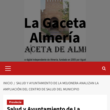
Saltar
al
contenido
La Gaceta
Almería
Menú
primario
INICIO
SALUD Y AYUNTAMIENTO DE LA MOJONERA ANALIZAN LA
AMPLIACIÓN DEL CENTRO DE SALUD DEL MUNICIPIO
Provincia
Salud y Ayuntamiento de La