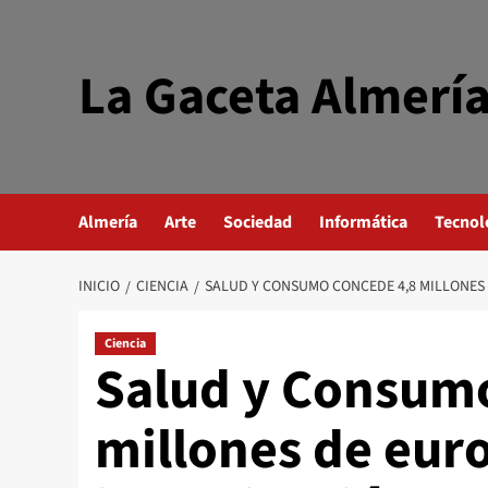
Saltar
al
contenido
La Gaceta Almerí
Almería
Arte
Sociedad
Informática
Tecnol
INICIO
CIENCIA
SALUD Y CONSUMO CONCEDE 4,8 MILLONES 
Ciencia
Salud y Consumo
millones de euro