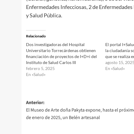
Enfermedades Infecciosas, 2 de Enfermedades 
y Salud Pública.
Relacionado
Dos investigadoras del Hospital
El portal I+Sal
Universitario Torrecárdenas obtienen
la ciudadanía s
financiación de proyectos de I+D+i del
que se realiza 
Instituto de Salud Carlos III
agosto 15, 202
febrero 5, 2025
En «Salud»
En «Salud»
Navegación
Anterior:
El Museo de Arte doña Pakyta expone, hasta el próxim
de
de enero de 2025, un Belén artesanal
entradas