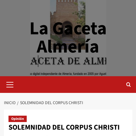
Saltar
al
contenido
La Gaceta
Almería
Menú
primario
INICIO
SOLEMNIDAD DEL CORPUS CHRISTI
Opinión
SOLEMNIDAD DEL CORPUS CHRISTI