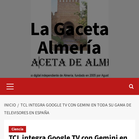
Saltar
al
contenido
La Gaceta
Almería
Menú
primario
INICIO
TCL INTEGRA GOOGLE TV CON GEMINI EN TODA SU GAMA DE
TELEVISORES EN ESPAÑA
Ciencia
TCL integra Google TV con Gemini en