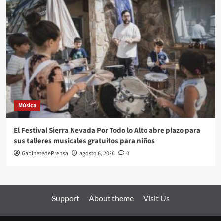
Música
El Festival Sierra Nevada Por Todo lo Alto abre plazo para
sus talleres musicales gratuitos para niños
GabinetedePrensa
agosto 6, 2026
0
Support
About theme
Visit Us