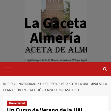
Saltar
al
contenido
La Gaceta
Almería
Menú
primario
INICIO
UNIVERSIDAD
UN CURSO DE VERANO DE LA UAL IMPULSA LA
FORMACIÓN EN PERCUSIÓN A NIVEL UNIVERSITARIO
Universidad
Un Curso de Verano de la UAL