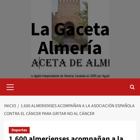
Saltar
al
contenido
La Gaceta
Almería
Menú
primario
INICIO
1.600 ALMERIENSES ACOMPAÑAN A LA ASOCIACIÓN ESPAÑOLA
CONTRA EL CÁNCER PARA GRITAR NO AL CÁNCER
Deportes
1.600 almerienses acompañan a la