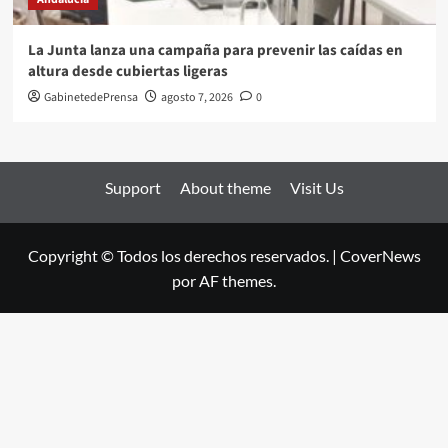
La Junta lanza una campaña para prevenir las caídas en
altura desde cubiertas ligeras
GabinetedePrensa
agosto 7, 2026
0
Support
About theme
Visit Us
Copyright © Todos los derechos reservados.
|
CoverNews
por AF themes.