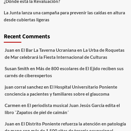
¿Dónde está la Revaluación?
La Junta lanza una campaña para prevenir las caídas en altura
desde cubiertas ligeras
Recent Comments
Juan
en
El Bar La Taverna Ucraniana en La Urba de Roquetas
de Mar celebrará la Fiesta Internacional de Culturas
Susan Smith
en
Más de 800 escolares de El Ejido reciben sus
carnés de ciberexpertos
juan corral sanchez
en
El Hospital Universitario Poniente
conciencia a pacientes y familiares sobre el glaucoma
Carmen
en
El periodista musical Juan Jesús García edita el
libro `Zapatos de piel de caimán´
Juan
en
El Distrito Poniente refuerza la atención en patología
de mano con más de 1.500 citas de terapia ocupacional