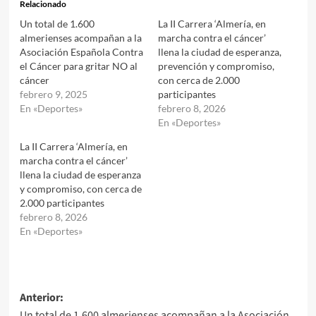
Relacionado
Un total de 1.600
La II Carrera ‘Almería, en
almerienses acompañan a la
marcha contra el cáncer’
Asociación Española Contra
llena la ciudad de esperanza,
el Cáncer para gritar NO al
prevención y compromiso,
cáncer
con cerca de 2.000
febrero 9, 2025
participantes
En «Deportes»
febrero 8, 2026
En «Deportes»
La II Carrera ‘Almería, en
marcha contra el cáncer’
llena la ciudad de esperanza
y compromiso, con cerca de
2.000 participantes
febrero 8, 2026
En «Deportes»
Navegación
Anterior:
Un total de 1.600 almerienses acompañan a la Asociación