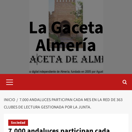
Saltar
al
contenido
La Gaceta
Almería
Menú
primario
INICIO
7.000 ANDALUCES PARTICIPAN CADA MES EN LA RED DE 363
CLUBES DE LECTURA GESTIONADA POR LA JUNTA.
Sociedad
7.000 andaluces participan cada