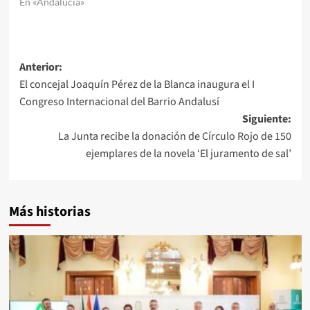
En «Andalucía»
Navegación
Anterior:
El concejal Joaquín Pérez de la Blanca inaugura el I
de
Congreso Internacional del Barrio Andalusí
entradas
Siguiente:
La Junta recibe la donación de Círculo Rojo de 150
ejemplares de la novela ‘El juramento de sal’
Más historias