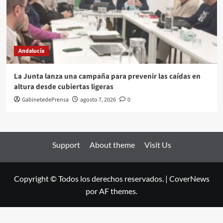
Andalucía
La Junta lanza una campaña para prevenir las caídas en
altura desde cubiertas ligeras
GabinetedePrensa
agosto 7, 2026
0
Support
About theme
Visit Us
Copyright © Todos los derechos reservados.
|
CoverNews
por AF themes.