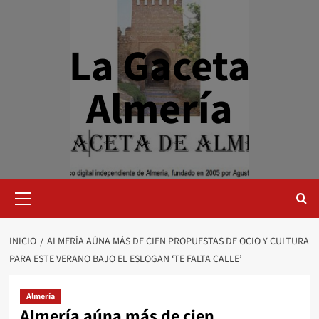
Saltar
al
contenido
La Gaceta
Almería
Menú
primario
INICIO
ALMERÍA AÚNA MÁS DE CIEN PROPUESTAS DE OCIO Y CULTURA
PARA ESTE VERANO BAJO EL ESLOGAN ‘TE FALTA CALLE’
Almería
Almería aúna más de cien