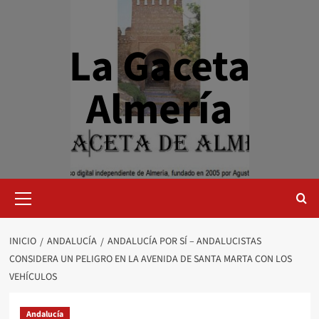
Saltar
al
contenido
La Gaceta
Almería
Menú
primario
INICIO
ANDALUCÍA
ANDALUCÍA POR SÍ – ANDALUCISTAS
CONSIDERA UN PELIGRO EN LA AVENIDA DE SANTA MARTA CON LOS
VEHÍCULOS
Andalucía