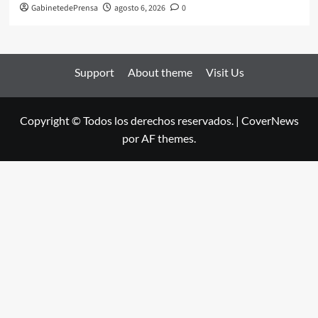
GabinetedePrensa
agosto 6, 2026
0
Support
About theme
Visit Us
Copyright © Todos los derechos reservados.
|
CoverNews
por AF themes.