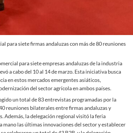
ial para siete firmas andaluzas con más de 80 reuniones
ercial para siete empresas andaluzas de la industria
levó a cabo del 10 al 14 de marzo. Esta iniciativa busca
ucía en estos mercados emergentes asiáticos,
dernización del sector agrícola en ambos países.
gido un total de 83 entrevistas programadas por la
40 reuniones bilaterales entre firmas andaluzas y
. Además, la delegación regional visitó la feria
 mano las últimas innovaciones del sector y establecer
se celebraron un total de 43 B2B, y la delegación