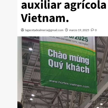
auxiliar agrícola
Vietnam.
lagacetadealmeria@gmail.com
marzo 19, 2025
0