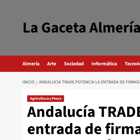
Saltar
al
contenido
La Gaceta Almerí
Almería
Arte
Sociedad
Informática
Tecnol
INICIO
ANDALUCÍA TRADE POTENCIA LA ENTRADA DE FIRMAS D
Agricultura y Pesca
Andalucía TRADE
entrada de firma