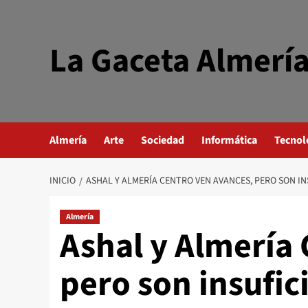
Saltar
al
contenido
La Gaceta Almerí
Almería
Arte
Sociedad
Informática
Tecnol
INICIO
ASHAL Y ALMERÍA CENTRO VEN AVANCES, PERO SON IN
Almería
Ashal y Almería
pero son insufic