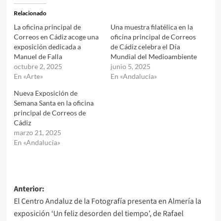
Relacionado
La oficina principal de
Una muestra filatélica en la
Correos en Cádiz acoge una
oficina principal de Correos
exposición dedicada a
de Cádiz celebra el Día
Manuel de Falla
Mundial del Medioambiente
octubre 2, 2025
junio 5, 2025
En «Arte»
En «Andalucía»
Nueva Exposición de
Semana Santa en la oficina
principal de Correos de
Cádiz
marzo 21, 2025
En «Andalucía»
Navegación
Anterior:
El Centro Andaluz de la Fotografía presenta en Almería la
de
exposición ‘Un feliz desorden del tiempo’, de Rafael