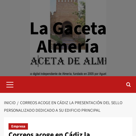
Saltar
al
contenido
La Gaceta
Almería
Menú
primario
INICIO
CORREOS ACOGE EN CÁDIZ LA PRESENTACIÓN DEL SELLO
PERSONALIZADO DEDICADO A SU EDIFICIO PRINCIPAL
Empresa
Correos acoge en Cádiz la