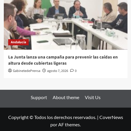
Andalucía
La Junta lanza una campaña para prevenir las caídas en
altura desde cubiertas ligeras
GabinetedePrensa
agosto 7, 2026
0
Support
About theme
Visit Us
Copyright © Todos los derechos reservados.
|
CoverNews
por AF themes.