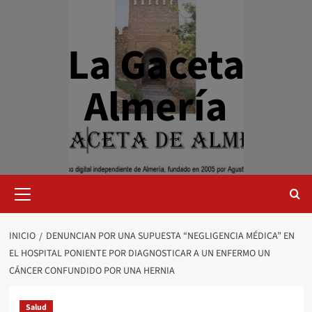
Saltar
al
contenido
La Gaceta
Almería
Menú
primario
INICIO
DENUNCIAN POR UNA SUPUESTA “NEGLIGENCIA MÉDICA” EN
EL HOSPITAL PONIENTE POR DIAGNOSTICAR A UN ENFERMO UN
CÁNCER CONFUNDIDO POR UNA HERNIA
Salud