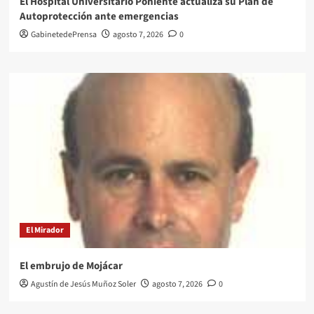
El Hospital Universitario Poniente actualiza su Plan de
Autoprotección ante emergencias
GabinetedePrensa
agosto 7, 2026
0
El Mirador
El embrujo de Mojácar
Agustín de Jesús Muñoz Soler
agosto 7, 2026
0