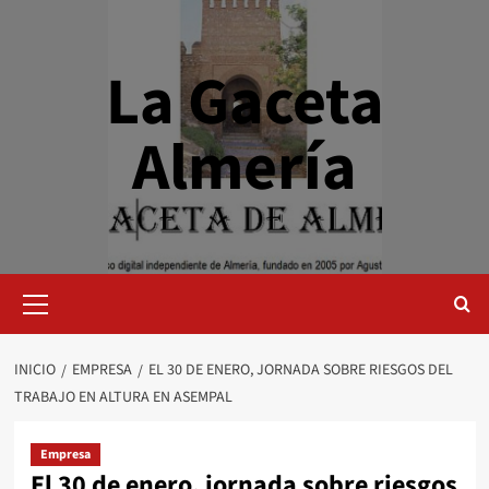
Saltar
al
contenido
La Gaceta
Almería
Menú
primario
INICIO
EMPRESA
EL 30 DE ENERO, JORNADA SOBRE RIESGOS DEL
TRABAJO EN ALTURA EN ASEMPAL
Empresa
El 30 de enero, jornada sobre riesgos