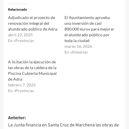
Relacionado
Adjudicado el proyecto de
El Ayuntamiento aprueba
renovación integral del
una inversión de casi
alumbrado público de Adra.
800.000 euros para mejorar
abril 22, 2025
el alumbrado público por
En «Provincia»
toda la ciudad
marzo 16, 2026
En «Almería»
A licitación la ejecución de
las obras de la caldera de la
Piscina Cubierta Municipal
de Adra
febrero 7, 2025
En «Provincia»
Navegación
Anterior:
La Junta financia en Santa Cruz de Marchena las obras de
de