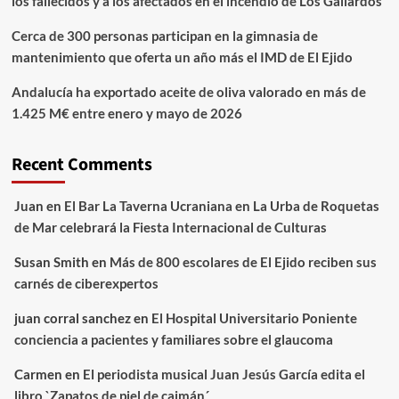
los fallecidos y a los afectados en el incendio de Los Gallardos
Cerca de 300 personas participan en la gimnasia de
mantenimiento que oferta un año más el IMD de El Ejido
Andalucía ha exportado aceite de oliva valorado en más de
1.425 M€ entre enero y mayo de 2026
Recent Comments
Juan
en
El Bar La Taverna Ucraniana en La Urba de Roquetas
de Mar celebrará la Fiesta Internacional de Culturas
Susan Smith
en
Más de 800 escolares de El Ejido reciben sus
carnés de ciberexpertos
juan corral sanchez
en
El Hospital Universitario Poniente
conciencia a pacientes y familiares sobre el glaucoma
Carmen
en
El periodista musical Juan Jesús García edita el
libro `Zapatos de piel de caimán´