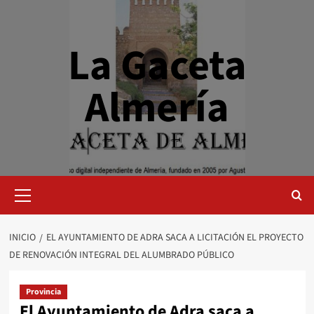
Saltar
al
contenido
La Gaceta
Almería
Menú
primario
INICIO
EL AYUNTAMIENTO DE ADRA SACA A LICITACIÓN EL PROYECTO
DE RENOVACIÓN INTEGRAL DEL ALUMBRADO PÚBLICO
Provincia
El Ayuntamiento de Adra saca a