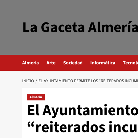
Saltar
al
contenido
La Gaceta Almerí
Almería
Arte
Sociedad
Informática
Tecnol
INICIO
EL AYUNTAMIENTO PERMITE LOS “REITERADOS INCUMPL
Almería
El Ayuntamiento
“reiterados inc