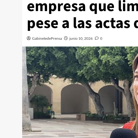
empresa que limp
pese a las actas
GabinetedePrensa
junio 10, 2026
0