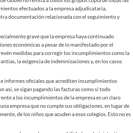
 de Gobierno remita a todos los grupos copia de todas las
imientos efectuados a la empresa adjudicataria,
 otra documentación relacionada con el seguimiento y
specialmente grave que la empresa haya continuado
iones económicas a pesar de lo manifestado por el
prevén medidas para corregir los incumplimientos como la
antías, la exigencia de indemnizaciones y, en los casos
s e informes oficiales que acrediten incumplimientos
un así, se sigan pagando las facturas como si todo
frente a los incumplimientos de la empresa es un claro
 una empresa que no cumple sus obligaciones, en lugar de
lmente, de los niños que acuden a esos colegios. Esto no es