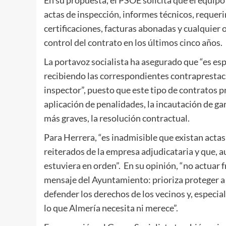
En su propuesta, el PSOE solicita que el equipo
actas de inspección, informes técnicos, requer
certificaciones, facturas abonadas y cualquier
control del contrato en los últimos cinco años.
La portavoz socialista ha asegurado que “es e
recibiendo las correspondientes contraprestac
inspector”, puesto que este tipo de contratos 
aplicación de penalidades, la incautación de gar
más graves, la resolución contractual.
Para Herrera, “es inadmisible que existan acta
reiterados de la empresa adjudicataria y que, a
estuviera en orden”. En su opinión, “no actuar 
mensaje del Ayuntamiento: prioriza proteger a
defender los derechos de los vecinos y, especia
lo que Almería necesita ni merece”.