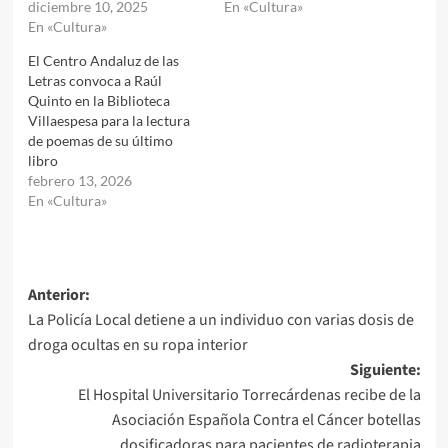
diciembre 10, 2025
En «Cultura»
En «Cultura»
El Centro Andaluz de las
Letras convoca a Raúl
Quinto en la Biblioteca
Villaespesa para la lectura
de poemas de su último
libro
febrero 13, 2026
En «Cultura»
Navegación
Anterior:
La Policía Local detiene a un individuo con varias dosis de
de
droga ocultas en su ropa interior
entradas
Siguiente:
El Hospital Universitario Torrecárdenas recibe de la
Asociación Española Contra el Cáncer botellas
dosificadoras para pacientes de radioterapia