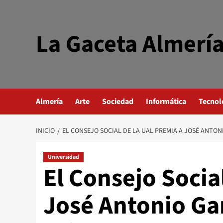
Saltar
al
contenido
La Gaceta Almerí
Almería
Arte
Sociedad
Informática
Tecnol
INICIO
EL CONSEJO SOCIAL DE LA UAL PREMIA A JOSÉ ANTON
Universidad
El Consejo Socia
José Antonio Ga