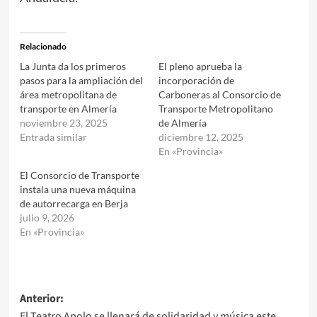
Relacionado
La Junta da los primeros
El pleno aprueba la
pasos para la ampliación del
incorporación de
área metropolitana de
Carboneras al Consorcio de
transporte en Almería
Transporte Metropolitano
noviembre 23, 2025
de Almería
Entrada similar
diciembre 12, 2025
En «Provincia»
El Consorcio de Transporte
instala una nueva máquina
de autorrecarga en Berja
julio 9, 2026
En «Provincia»
Navegación
Anterior:
El Teatro Apolo se llenará de solidaridad y música este