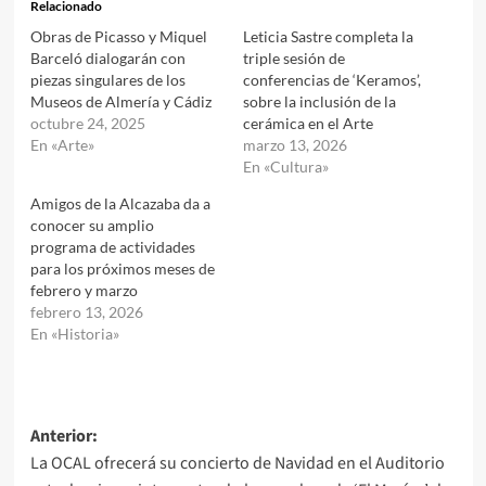
Relacionado
Obras de Picasso y Miquel
Leticia Sastre completa la
Barceló dialogarán con
triple sesión de
piezas singulares de los
conferencias de ‘Keramos’,
Museos de Almería y Cádiz
sobre la inclusión de la
octubre 24, 2025
cerámica en el Arte
En «Arte»
marzo 13, 2026
En «Cultura»
Amigos de la Alcazaba da a
conocer su amplio
programa de actividades
para los próximos meses de
febrero y marzo
febrero 13, 2026
En «Historia»
Navegación
Anterior:
La OCAL ofrecerá su concierto de Navidad en el Auditorio
de