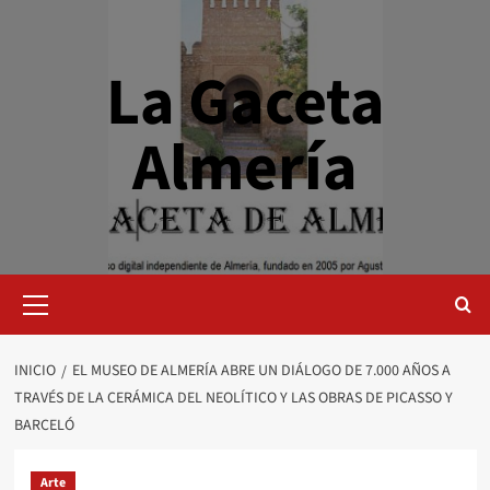
Saltar
al
contenido
La Gaceta
Almería
Menú
primario
INICIO
EL MUSEO DE ALMERÍA ABRE UN DIÁLOGO DE 7.000 AÑOS A
TRAVÉS DE LA CERÁMICA DEL NEOLÍTICO Y LAS OBRAS DE PICASSO Y
BARCELÓ
Arte