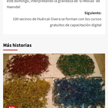
este domingo, interpretando la grandeza de ‘El Mesías’ de
entradas
Haendel
Siguiente:
100 vecinos de Huércal-Overa se forman con los cursos
gratuitos de capacitación digital
Más historias
Arte