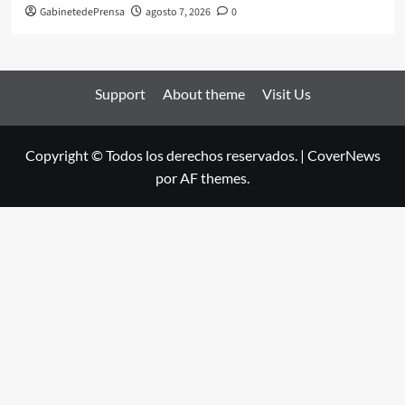
GabinetedePrensa
agosto 7, 2026
0
Support
About theme
Visit Us
Copyright © Todos los derechos reservados.
|
CoverNews
por AF themes.