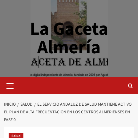
Saltar
al
contenido
La Gaceta
Almería
Menú
primario
INICIO
SALUD
EL SERVICIO ANDALUZ DE SALUD MANTIENE ACTIVO
EL PLAN DE ALTA FRECUENTACIÓN EN LOS CENTROS ALMERIENSES EN
FASE 0
Salud