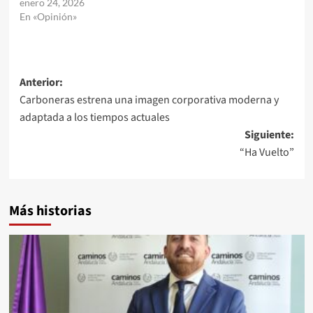
enero 24, 2026
En «Opinión»
Navegación
Anterior:
Carboneras estrena una imagen corporativa moderna y
de
adaptada a los tiempos actuales
entradas
Siguiente:
“Ha Vuelto”
Más historias