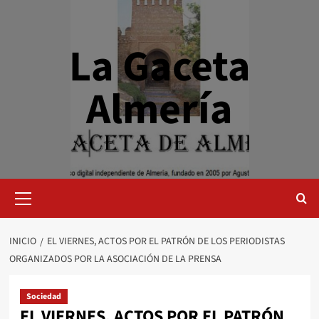
Saltar
al
contenido
La Gaceta
Almería
Menú
primario
INICIO
EL VIERNES, ACTOS POR EL PATRÓN DE LOS PERIODISTAS
ORGANIZADOS POR LA ASOCIACIÓN DE LA PRENSA
Sociedad
EL VIERNES, ACTOS POR EL PATRÓN