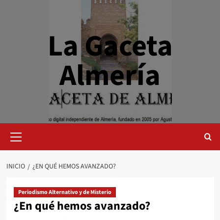
Saltar
al
contenido
La Gaceta
Almería
Menú
primario
INICIO
¿EN QUÉ HEMOS AVANZADO?
Periodismo Alternativo y de Misterio
¿En qué hemos avanzado?