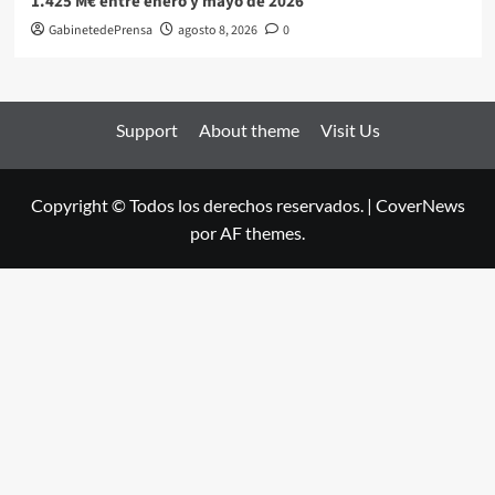
1.425 M€ entre enero y mayo de 2026
GabinetedePrensa
agosto 8, 2026
0
Support
About theme
Visit Us
Copyright © Todos los derechos reservados.
|
CoverNews
por AF themes.