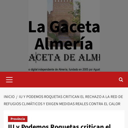
Saltar
al
contenido
La Gaceta
Almería
Menú
primario
INICIO
IU Y PODEMOS ROQUETAS CRITICAN EL RECHAZO A LA RED DE
REFUGIOS CLIMÁTICOS Y EXIGEN MEDIDAS REALES CONTRA EL CALOR
Provincia
IU y Podemos Roquetas critican el